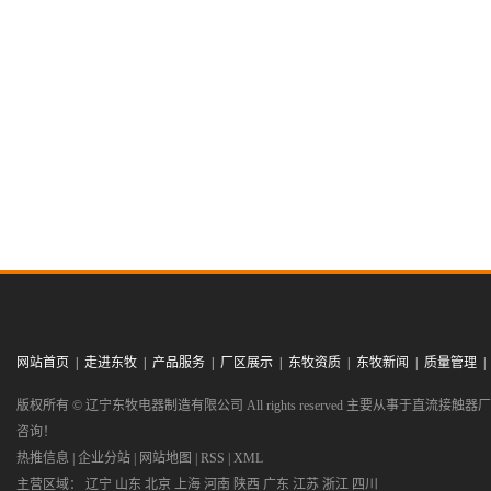
网站首页
|
走进东牧
|
产品服务
|
厂区展示
|
东牧资质
|
东牧新闻
|
质量管理
版权所有 © 辽宁东牧电器制造有限公司 All rights reserved 主要从事于
直流接触器厂
咨询！
热推信息
|
企业分站
|
网站地图
|
RSS
|
XML
主营区域：
辽宁
山东
北京
上海
河南
陕西
广东
江苏
浙江
四川