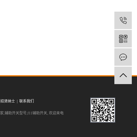
1
|
招贤纳士
|
联系我们
家
,
辅助开关型号
,
f11辅助开关
, 欢迎来电