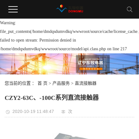
Warning:
file_put_contents(/home/dmdqsdumvdkq/wwwroot/source/cache/license_cache.
failed to open stream: Permission denied in
/home/dmdqsdumvdkq/wwwroot/source/model/api.class.php on line 217
您当前的位置 ：
首 页
>
产品服务
>
直流接触器
CZY2-63C、-100C系列直流接触器
2020-10-19 11:48:47
次